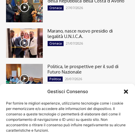
della Repubblica della Costa d’Avorio
27/07/2026
Cronaca
Marano, nasce nuovo presidio di
legalità U.N.I.C.A.
21/07/2026
Cronaca
Politica, le prospettive per il sud di
Futuro Nazionale
20/07/2026
Politica
Gestisci Consenso
Per fornire le migliori esperienze, utilizziamo tecnologie come i cookie
Cronaca
13492
per memorizzare e/o accedere alle informazioni del dispositivo. Il
Attualità
7299
consenso a queste tecnologie ci permetterà di elaborare dati come il
top
6746
comportamento di navigazione o ID unici su questo sito. Non
acconsentire o ritirare il consenso può influire negativamente su alcune
News
4208
caratteristiche e funzioni.
Cultura
2869