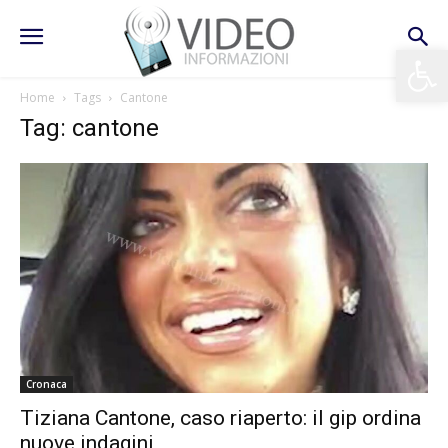
Apri la 
Home
Tags
Cantone
Tag: cantone
Cronaca
Tiziana Cantone, caso riaperto: il gip ordina
nuove indagini