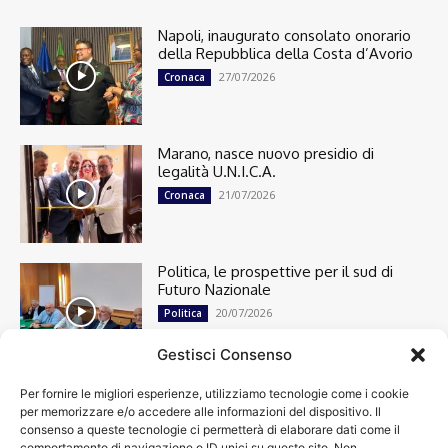
Napoli, inaugurato consolato onorario
della Repubblica della Costa d’Avorio
27/07/2026
Cronaca
Marano, nasce nuovo presidio di
legalità U.N.I.C.A.
21/07/2026
Cronaca
Politica, le prospettive per il sud di
Futuro Nazionale
20/07/2026
Politica
Gestisci Consenso
Per fornire le migliori esperienze, utilizziamo tecnologie come i cookie
Cronaca
13486
per memorizzare e/o accedere alle informazioni del dispositivo. Il
Attualità
7297
consenso a queste tecnologie ci permetterà di elaborare dati come il
top
6744
comportamento di navigazione o ID unici su questo sito. Non