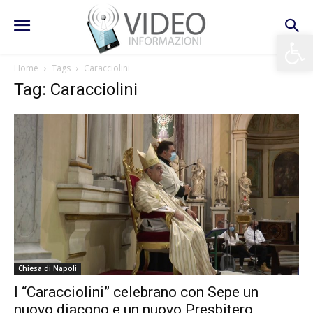
Apri la 
Home
Tags
Caracciolini
Tag: Caracciolini
Chiesa di Napoli
I “Caracciolini” celebrano con Sepe un
nuovo diacono e un nuovo Presbitero