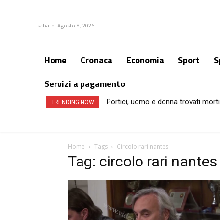
sabato, Agosto 8, 2026
Home
Cronaca
Economia
Sport
S
Servizi a pagamento
Portici, uomo e donna trovati morti
TRENDING NOW
Home
Tags
Circolo rari nantes
Tag: circolo rari nantes