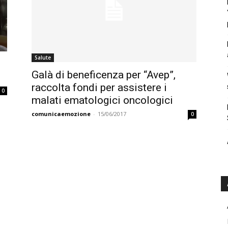
Salute
Galà di beneficenza per “Avep”,
raccolta fondi per assistere i
0
malati ematologici oncologici
comunicaemozione
-
15/06/2017
0