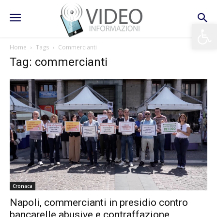
Apri la 
Home
Tags
Commercianti
Tag: commercianti
Cronaca
Napoli, commercianti in presidio contro
bancarelle abusive e contraffazione