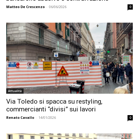
Matteo De Crescenzo
-
06/06/2026
0
Attualità
Via Toledo si spacca su restyling,
commercianti “divisi” sui lavori
Renato Cavallo
-
14/01/2026
0