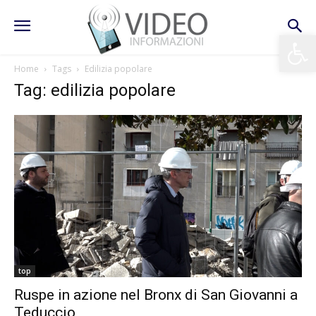
Apri la 
Home
Tags
Edilizia popolare
Tag: edilizia popolare
top
Ruspe in azione nel Bronx di San Giovanni a
Teduccio