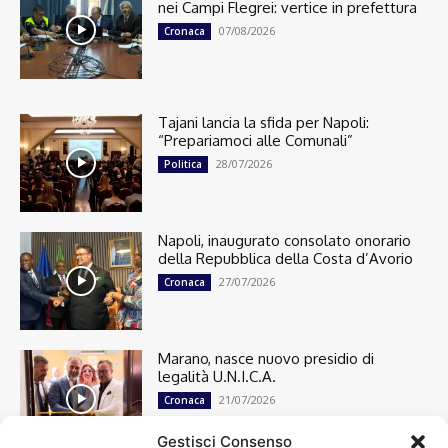
nei Campi Flegrei: vertice in prefettura
07/08/2026
Cronaca
Tajani lancia la sfida per Napoli:
“Prepariamoci alle Comunali”
28/07/2026
Politica
Napoli, inaugurato consolato onorario
della Repubblica della Costa d’Avorio
27/07/2026
Cronaca
Marano, nasce nuovo presidio di
legalità U.N.I.C.A.
21/07/2026
Cronaca
Gestisci Consenso