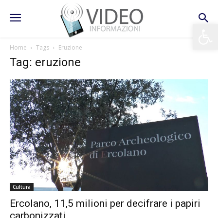
Apri la 
Home
Tags
Eruzione
Tag: eruzione
Cultura
Ercolano, 11,5 milioni per decifrare i papiri
carbonizzati