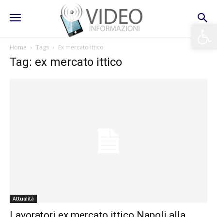
Apri la 
Home
Tags
Ex mercato ittico
Tag: ex mercato ittico
Attualità
Lavoratori ex mercato ittico Napoli alla