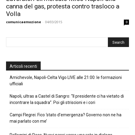
canna del gas, protesta contro trasloco a
Volla
comunicaemozione
-
04/03/2015
0
Articoli recenti
Amichevole, Napoli-Celta Vigo LIVE alle 21:00: le formazioni
ufficiali
Napoli, ultras a Castel di Sangro: “Il presidente ci ha vietato di
incontrare la squadra”. Poi gli striscioni e i cori
Campi Flegrei: Fico ‘stato d’emergenza? Governo non ne ha
mai parlato con me’
Pellegrini di Pace. Nuovi passi verso una rete in dialogo