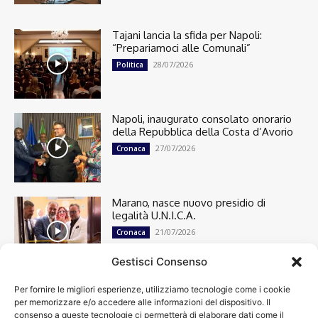
Tajani lancia la sfida per Napoli:
“Prepariamoci alle Comunali”
28/07/2026
Politica
Napoli, inaugurato consolato onorario
della Repubblica della Costa d’Avorio
27/07/2026
Cronaca
Marano, nasce nuovo presidio di
legalità U.N.I.C.A.
21/07/2026
Cronaca
Gestisci Consenso
Per fornire le migliori esperienze, utilizziamo tecnologie come i cookie
Cronaca
13501
per memorizzare e/o accedere alle informazioni del dispositivo. Il
Attualità
7305
consenso a queste tecnologie ci permetterà di elaborare dati come il