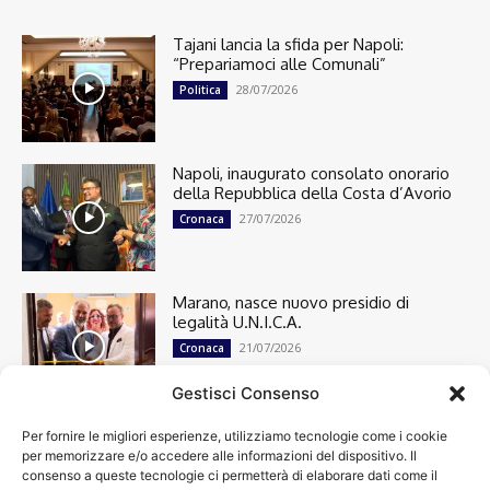
Tajani lancia la sfida per Napoli:
“Prepariamoci alle Comunali”
28/07/2026
Politica
Napoli, inaugurato consolato onorario
della Repubblica della Costa d’Avorio
27/07/2026
Cronaca
Marano, nasce nuovo presidio di
legalità U.N.I.C.A.
21/07/2026
Cronaca
Gestisci Consenso
Per fornire le migliori esperienze, utilizziamo tecnologie come i cookie
Cronaca
13501
per memorizzare e/o accedere alle informazioni del dispositivo. Il
Attualità
7305
consenso a queste tecnologie ci permetterà di elaborare dati come il