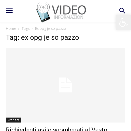
Apri la 
Home
Tags
Ex opg je so pazzo
Tag: ex opg je so pazzo
Cronaca
Richiedenti asilo sgomberati al Vasto.