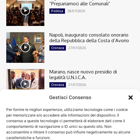
“Prepariamoci alle Comunali”
28/07/2026
Politica
Napoli, inaugurato consolato onorario
della Repubblica della Costa d’Avorio
27/07/2026
Cronaca
Marano, nasce nuovo presidio di
legalità U.N.I.C.A.
21/07/2026
Cronaca
Gestisci Consenso
Per fornire le migliori esperienze, utilizziamo tecnologie come i cookie
Cronaca
13501
per memorizzare e/o accedere alle informazioni del dispositivo. Il
Attualità
7304
consenso a queste tecnologie ci permetterà di elaborare dati come il
top
6751
comportamento di navigazione o ID unici su questo sito. Non
acconsentire o ritirare il consenso può influire negativamente su alcune
News
4209
caratteristiche e funzioni.