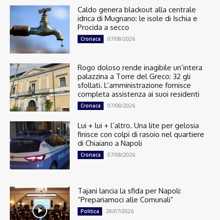
Caldo genera blackout alla centrale
idrica di Mugnano: le isole di Ischia e
Procida a secco
07/08/2026
Cronaca
Rogo doloso rende inagibile un’intera
palazzina a Torre del Greco: 32 gli
sfollati. L’amministrazione fornisce
completa assistenza ai suoi residenti
07/08/2026
Cronaca
Lui + lui + l’altro. Una lite per gelosia
finisce con colpi di rasoio nel quartiere
di Chiaiano a Napoli
07/08/2026
Cronaca
Tajani lancia la sfida per Napoli:
“Prepariamoci alle Comunali”
28/07/2026
Politica