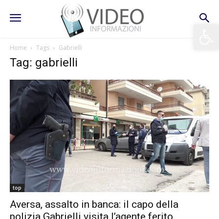
Apri la 
Home
Tags
Gabrielli
Tag: gabrielli
top
Aversa, assalto in banca: il capo della
polizia Gabrielli visita l’agente ferito