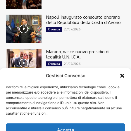
Napoli, inaugurato consolato onorario
della Repubblica della Costa d’Avorio
27/07/2026
Cronaca
Marano, nasce nuovo presidio di
legalità U.N.I.C.A.
21/07/2026
Cronaca
Gestisci Consenso
Per fornire le migliori esperienze, utilizziamo tecnologie come i cookie
Cronaca
13498
per memorizzare e/o accedere alle informazioni del dispositivo. Il
Attualità
7301
consenso a queste tecnologie ci permetterà di elaborare dati come il
top
6747
comportamento di navigazione o ID unici su questo sito. Non
acconsentire o ritirare il consenso può influire negativamente su alcune
News
4209
caratteristiche e funzioni.
Cultura
2870
Calcio
2006
Spettacoli
1932
Accetta