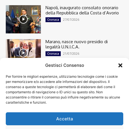
Napoli, inaugurato consolato onorario
della Repubblica della Costa d’Avorio
27/07/2026
Cronaca
Marano, nasce nuovo presidio di
legalità U.N.I.C.A.
21/07/2026
Cronaca
Gestisci Consenso
Per fornire le migliori esperienze, utilizziamo tecnologie come i cookie
Cronaca
13498
per memorizzare e/o accedere alle informazioni del dispositivo. Il
Attualità
7302
consenso a queste tecnologie ci permetterà di elaborare dati come il
top
6748
comportamento di navigazione o ID unici su questo sito. Non
acconsentire o ritirare il consenso può influire negativamente su alcune
News
4209
caratteristiche e funzioni.
Cultura
2870
Calcio
2006
Spettacoli
1932
Accetta
Economia
1932