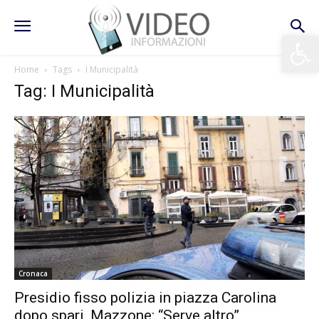
Apri la 
Home
Tags
I Municipalità
Tag: I Municipalità
Cronaca
Presidio fisso polizia in piazza Carolina
dopo spari, Mazzone: “Serve altro”