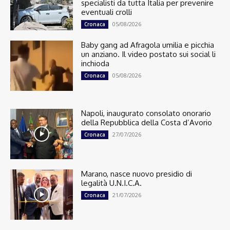
specialisti da tutta Italia per prevenire
eventuali crolli
05/08/2026
Cronaca
Baby gang ad Afragola umilia e picchia
un anziano. Il video postato sui social li
inchioda
05/08/2026
Cronaca
Napoli, inaugurato consolato onorario
della Repubblica della Costa d’Avorio
27/07/2026
Cronaca
Marano, nasce nuovo presidio di
legalità U.N.I.C.A.
21/07/2026
Cronaca