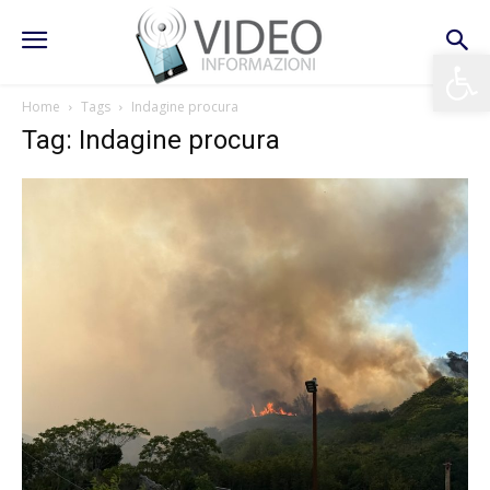
Apri la 
Home
Tags
Indagine procura
Tag: Indagine procura