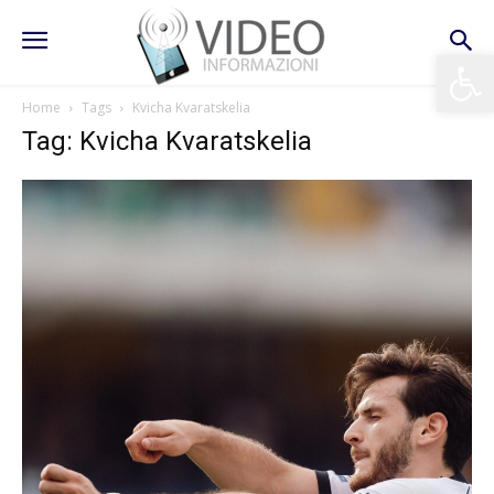
Apri la 
Home
Tags
Kvicha Kvaratskelia
Tag: Kvicha Kvaratskelia