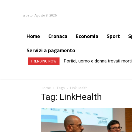
sabato, Agosto 8, 2026
Home
Cronaca
Economia
Sport
S
Servizi a pagamento
Portici, uomo e donna trovati morti
TRENDING NOW
Home
Tags
LinkHealth
Tag: LinkHealth