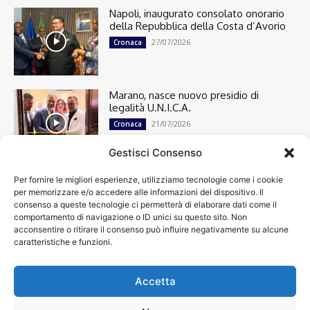
Napoli, inaugurato consolato onorario
della Repubblica della Costa d’Avorio
27/07/2026
Cronaca
Marano, nasce nuovo presidio di
legalità U.N.I.C.A.
21/07/2026
Cronaca
Gestisci Consenso
Per fornire le migliori esperienze, utilizziamo tecnologie come i cookie
Cronaca
13498
per memorizzare e/o accedere alle informazioni del dispositivo. Il
Attualità
7303
consenso a queste tecnologie ci permetterà di elaborare dati come il
top
6749
comportamento di navigazione o ID unici su questo sito. Non
acconsentire o ritirare il consenso può influire negativamente su alcune
News
4209
caratteristiche e funzioni.
Cultura
2870
Calcio
2008
Economia
1933
Accetta
Spettacoli
1932