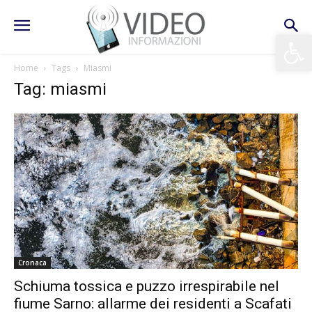
Apri la 
Home
Tags
Miasmi
Tag: miasmi
Cronaca
Schiuma tossica e puzzo irrespirabile nel
fiume Sarno: allarme dei residenti a Scafati