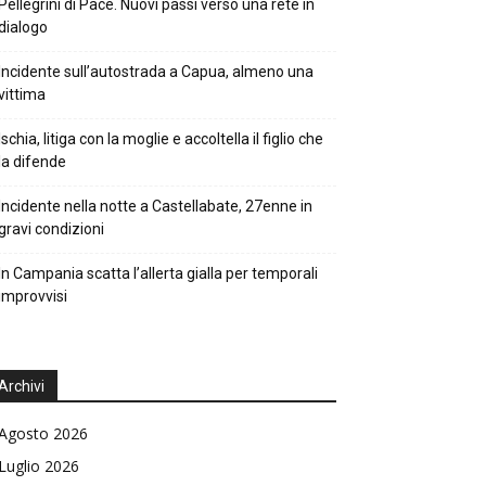
Pellegrini di Pace. Nuovi passi verso una rete in
dialogo
Incidente sull’autostrada a Capua, almeno una
vittima
Ischia, litiga con la moglie e accoltella il figlio che
la difende
Incidente nella notte a Castellabate, 27enne in
gravi condizioni
In Campania scatta l’allerta gialla per temporali
improvvisi
Archivi
Agosto 2026
Luglio 2026