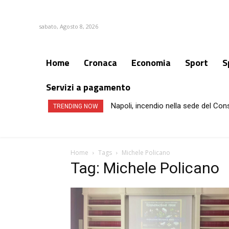
sabato, Agosto 8, 2026
Home
Cronaca
Economia
Sport
S
Servizi a pagamento
Napoli, incendio nella sede del Con
TRENDING NOW
Home
Tags
Michele Policano
Tag: Michele Policano