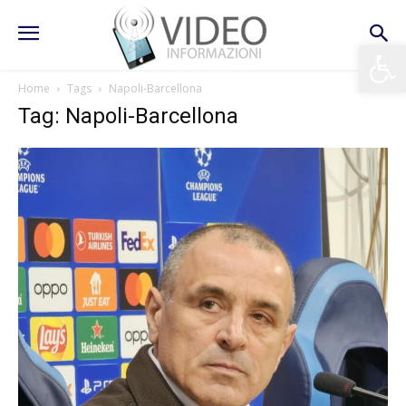
Apri la 
Home
Tags
Napoli-Barcellona
Tag: Napoli-Barcellona