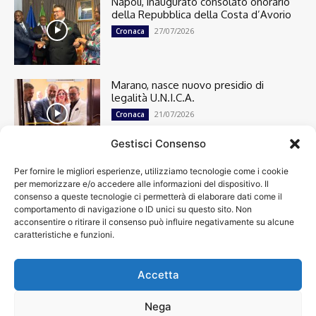
Napoli, inaugurato consolato onorario
della Repubblica della Costa d’Avorio
27/07/2026
Cronaca
Marano, nasce nuovo presidio di
legalità U.N.I.C.A.
21/07/2026
Cronaca
Gestisci Consenso
Per fornire le migliori esperienze, utilizziamo tecnologie come i cookie
Cronaca
13501
per memorizzare e/o accedere alle informazioni del dispositivo. Il
Attualità
7305
consenso a queste tecnologie ci permetterà di elaborare dati come il
top
6752
comportamento di navigazione o ID unici su questo sito. Non
acconsentire o ritirare il consenso può influire negativamente su alcune
News
4209
caratteristiche e funzioni.
Cultura
2871
Calcio
2014
Economia
1933
Accetta
Spettacoli
1932
Nega