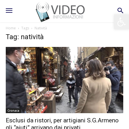
Apri la 
Home
Tags
Natività
Tag: natività
Cronaca
Esclusi da ristori, per artigiani S.G.Armeno
gli “aiuti” arrivano dai privati