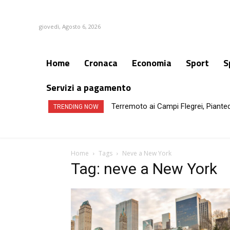
giovedì, Agosto 6, 2026
Home
Cronaca
Economia
Sport
S
Servizi a pagamento
Terremoto ai Campi Flegrei, Piante
TRENDING NOW
Home
Tags
Neve a New York
Tag: neve a New York