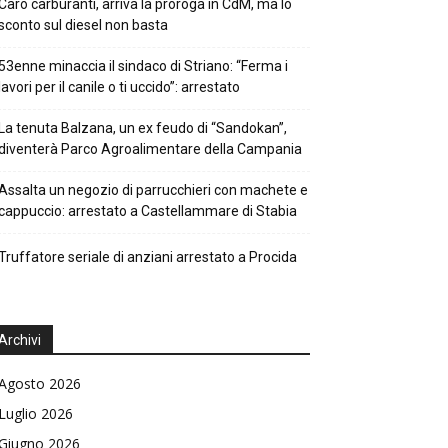
Caro carburanti, arriva la proroga in CdM, ma lo
sconto sul diesel non basta
53enne minaccia il sindaco di Striano: “Ferma i
lavori per il canile o ti uccido”: arrestato
La tenuta Balzana, un ex feudo di “Sandokan”,
diventerà Parco Agroalimentare della Campania
Assalta un negozio di parrucchieri con machete e
cappuccio: arrestato a Castellammare di Stabia
Truffatore seriale di anziani arrestato a Procida
Archivi
Agosto 2026
Luglio 2026
Giugno 2026