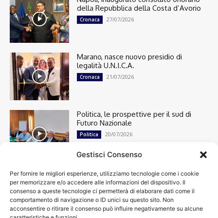
della Repubblica della Costa d’Avorio
27/07/2026
Cronaca
Marano, nasce nuovo presidio di
legalità U.N.I.C.A.
21/07/2026
Cronaca
Politica, le prospettive per il sud di
Futuro Nazionale
20/07/2026
Politica
Gestisci Consenso
Per fornire le migliori esperienze, utilizziamo tecnologie come i cookie
Cronaca
13492
per memorizzare e/o accedere alle informazioni del dispositivo. Il
Attualità
7299
consenso a queste tecnologie ci permetterà di elaborare dati come il
top
6746
comportamento di navigazione o ID unici su questo sito. Non
acconsentire o ritirare il consenso può influire negativamente su alcune
News
4208
caratteristiche e funzioni.