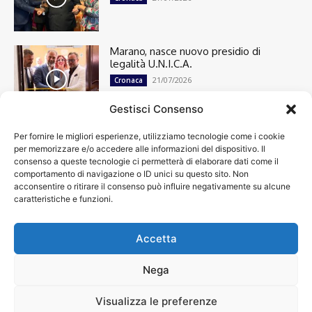
Marano, nasce nuovo presidio di
legalità U.N.I.C.A.
21/07/2026
Cronaca
Gestisci Consenso
Per fornire le migliori esperienze, utilizziamo tecnologie come i cookie
Cronaca
13501
per memorizzare e/o accedere alle informazioni del dispositivo. Il
Attualità
7305
consenso a queste tecnologie ci permetterà di elaborare dati come il
top
6752
comportamento di navigazione o ID unici su questo sito. Non
acconsentire o ritirare il consenso può influire negativamente su alcune
News
4209
caratteristiche e funzioni.
Cultura
2871
Calcio
2014
Economia
1933
Accetta
Spettacoli
1932
Nega
Visualizza le preferenze
Chi siamo
Contatti
Privacy Policy
Accessibilità