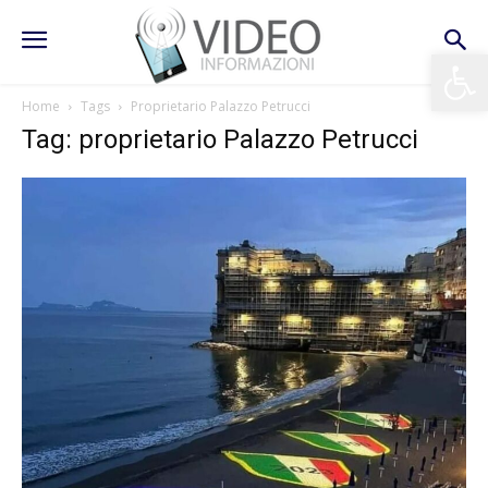
Apri la 
Home
Tags
Proprietario Palazzo Petrucci
Tag: proprietario Palazzo Petrucci