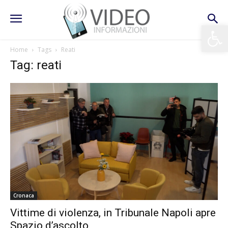
Apri la 
Home
Tags
Reati
Tag: reati
Cronaca
Vittime di violenza, in Tribunale Napoli apre
Spazio d’ascolto