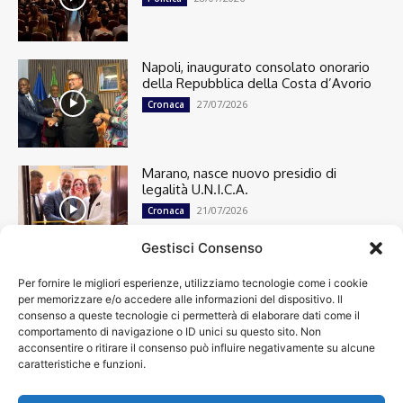
Napoli, inaugurato consolato onorario
della Repubblica della Costa d’Avorio
27/07/2026
Cronaca
Marano, nasce nuovo presidio di
legalità U.N.I.C.A.
21/07/2026
Cronaca
Gestisci Consenso
Per fornire le migliori esperienze, utilizziamo tecnologie come i cookie
Cronaca
13501
per memorizzare e/o accedere alle informazioni del dispositivo. Il
Attualità
7304
consenso a queste tecnologie ci permetterà di elaborare dati come il
top
6751
comportamento di navigazione o ID unici su questo sito. Non
acconsentire o ritirare il consenso può influire negativamente su alcune
News
4209
caratteristiche e funzioni.
Cultura
2870
Calcio
2011