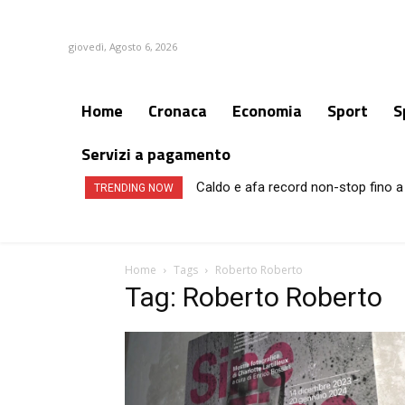
giovedì, Agosto 6, 2026
Home
Cronaca
Economia
Sport
S
Servizi a pagamento
Caldo e afa record non-stop fino a 
TRENDING NOW
Home
Tags
Roberto Roberto
Tag: Roberto Roberto