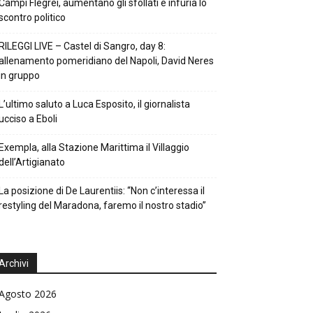
Campi Flegrei, aumentano gli sfollati e infuria lo
scontro politico
RILEGGI LIVE – Castel di Sangro, day 8:
allenamento pomeridiano del Napoli, David Neres
in gruppo
L’ultimo saluto a Luca Esposito, il giornalista
ucciso a Eboli
Exempla, alla Stazione Marittima il Villaggio
dell’Artigianato
La posizione di De Laurentiis: “Non c’interessa il
restyling del Maradona, faremo il nostro stadio”
Archivi
Agosto 2026