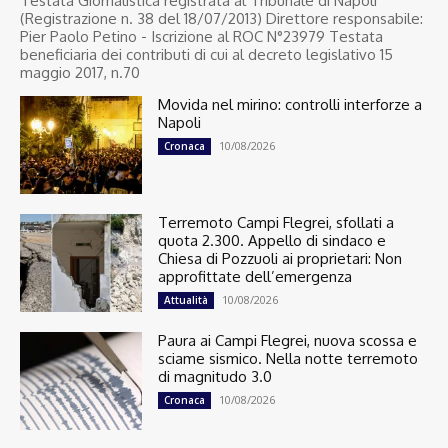
Testata Giornalistica registrata al Tribunale di Napoli
(Registrazione n. 38 del 18/07/2013) Direttore responsabile:
Pier Paolo Petino - Iscrizione al ROC N°23979 Testata
beneficiaria dei contributi di cui al decreto legislativo 15
maggio 2017, n.70
Movida nel mirino: controlli interforze a
Napoli
10/08/2026
Cronaca
Terremoto Campi Flegrei, sfollati a
quota 2.300. Appello di sindaco e
Chiesa di Pozzuoli ai proprietari: Non
approfittate dell’emergenza
10/08/2026
Attualità
Paura ai Campi Flegrei, nuova scossa e
sciame sismico. Nella notte terremoto
di magnitudo 3.0
10/08/2026
Cronaca