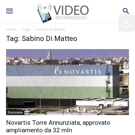
Apri la 
Home
Tags
Sabino Di Matteo
Tag: Sabino Di Matteo
Economia
Novartis Torre Annunziata, approvato
ampliamento da 32 mln