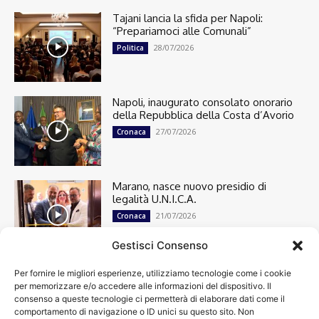
Tajani lancia la sfida per Napoli:
“Prepariamoci alle Comunali”
28/07/2026
Politica
Napoli, inaugurato consolato onorario
della Repubblica della Costa d’Avorio
27/07/2026
Cronaca
Marano, nasce nuovo presidio di
legalità U.N.I.C.A.
21/07/2026
Cronaca
Gestisci Consenso
Per fornire le migliori esperienze, utilizziamo tecnologie come i cookie
Cronaca
13505
per memorizzare e/o accedere alle informazioni del dispositivo. Il
Attualità
7306
consenso a queste tecnologie ci permetterà di elaborare dati come il
top
6753
comportamento di navigazione o ID unici su questo sito. Non