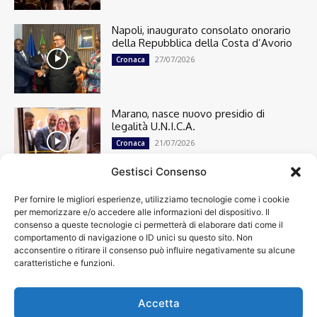
Napoli, inaugurato consolato onorario
della Repubblica della Costa d’Avorio
27/07/2026
Cronaca
Marano, nasce nuovo presidio di
legalità U.N.I.C.A.
21/07/2026
Cronaca
Gestisci Consenso
Per fornire le migliori esperienze, utilizziamo tecnologie come i cookie
Cronaca
13501
per memorizzare e/o accedere alle informazioni del dispositivo. Il
Attualità
7305
consenso a queste tecnologie ci permetterà di elaborare dati come il
top
6752
comportamento di navigazione o ID unici su questo sito. Non
acconsentire o ritirare il consenso può influire negativamente su alcune
News
4209
caratteristiche e funzioni.
Cultura
2871
Calcio
2014
Economia
1933
Accetta
Spettacoli
1932