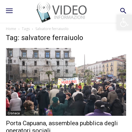
Apri la 
Home
Tags
Salvatore ferraiuolo
Tag: salvatore ferraiuolo
Cronaca
Porta Capuana, assemblea pubblica degli
operatori sociali