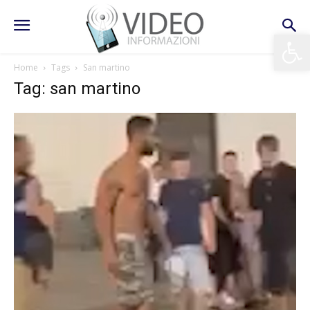
Apri la 
Home
Tags
San martino
Tag: san martino