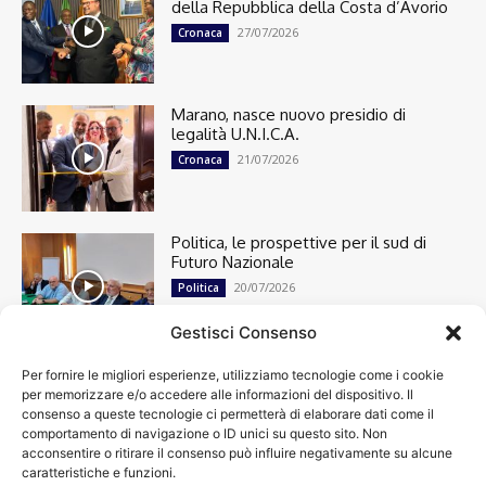
della Repubblica della Costa d’Avorio
27/07/2026
Cronaca
Marano, nasce nuovo presidio di
legalità U.N.I.C.A.
21/07/2026
Cronaca
Politica, le prospettive per il sud di
Futuro Nazionale
20/07/2026
Politica
Gestisci Consenso
Per fornire le migliori esperienze, utilizziamo tecnologie come i cookie
Cronaca
13495
per memorizzare e/o accedere alle informazioni del dispositivo. Il
Attualità
7301
consenso a queste tecnologie ci permetterà di elaborare dati come il
top
6746
comportamento di navigazione o ID unici su questo sito. Non
acconsentire o ritirare il consenso può influire negativamente su alcune
News
4209
caratteristiche e funzioni.
Cultura
2870