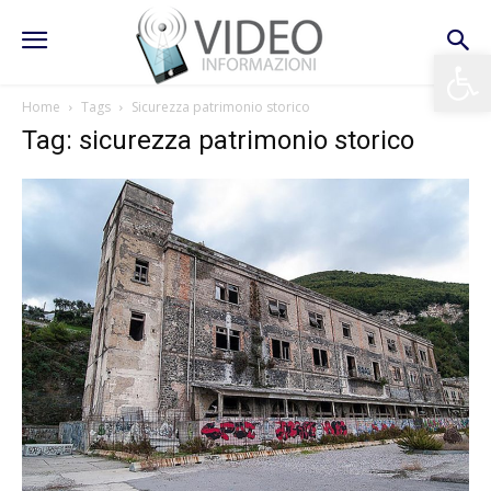
Apri la 
Home
Tags
Sicurezza patrimonio storico
Tag: sicurezza patrimonio storico