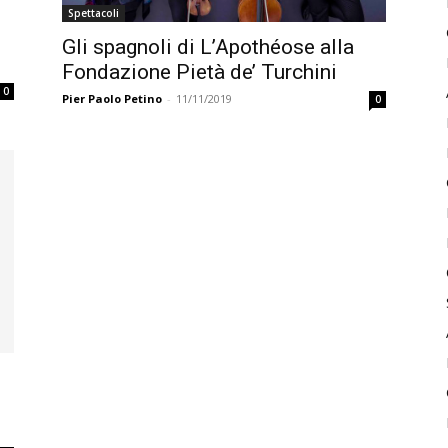
Spettacoli
Gli spagnoli di L’Apothéose alla
Fondazione Pietà de’ Turchini
0
Pier Paolo Petino
-
11/11/2019
0