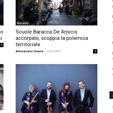
Attualità
to
Scuole Baracca De Amicis
i
accorpate, scoppia la polemica
territoriale
0
Alessandro Iovane
-
12/01/2023
0