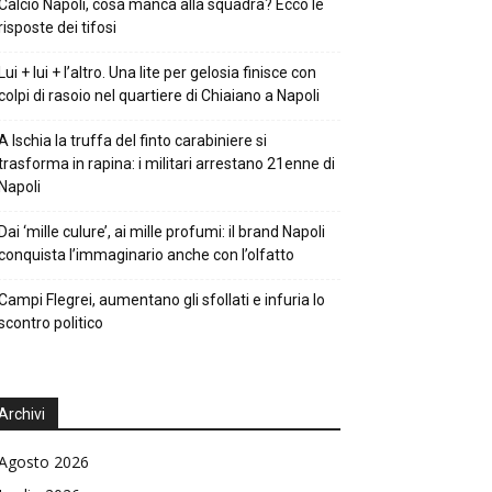
Calcio Napoli, cosa manca alla squadra? Ecco le
risposte dei tifosi
Lui + lui + l’altro. Una lite per gelosia finisce con
colpi di rasoio nel quartiere di Chiaiano a Napoli
A Ischia la truffa del finto carabiniere si
trasforma in rapina: i militari arrestano 21enne di
Napoli
Dai ‘mille culure’, ai mille profumi: il brand Napoli
conquista l’immaginario anche con l’olfatto
Campi Flegrei, aumentano gli sfollati e infuria lo
scontro politico
Archivi
Agosto 2026