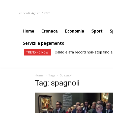
venerdì, Agosto 7, 2026
Home
Cronaca
Economia
Sport
S
Servizi a pagamento
Caldo e afa record non-stop fino a 
TRENDING NOW
Home
Tags
Spagnoli
Tag: spagnoli