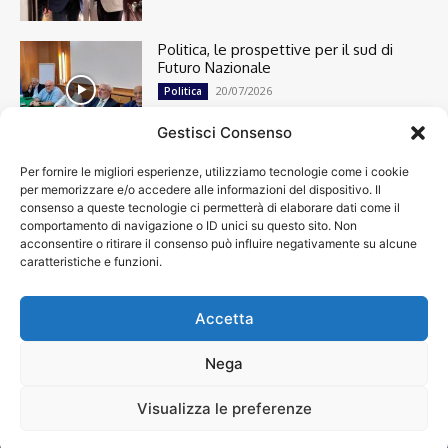
Politica, le prospettive per il sud di
Futuro Nazionale
20/07/2026
Politica
Gestisci Consenso
Per fornire le migliori esperienze, utilizziamo tecnologie come i cookie
Cronaca
13494
per memorizzare e/o accedere alle informazioni del dispositivo. Il
Attualità
7300
consenso a queste tecnologie ci permetterà di elaborare dati come il
top
6746
comportamento di navigazione o ID unici su questo sito. Non
acconsentire o ritirare il consenso può influire negativamente su alcune
News
4209
caratteristiche e funzioni.
Cultura
2870
Calcio
2001
Spettacoli
1932
Accetta
Economia
1932
Nega
Visualizza le preferenze
Chi siamo
Contatti
Privacy Policy
Accessibilità
© VIDEOINFORMAZIONI