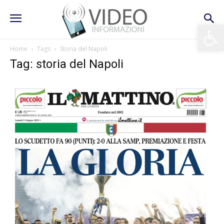
Apri la 
Home
Tags
Storia del Napoli
Tag: storia del Napoli