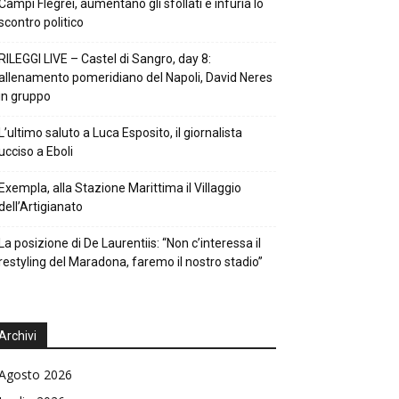
Campi Flegrei, aumentano gli sfollati e infuria lo
scontro politico
RILEGGI LIVE – Castel di Sangro, day 8:
allenamento pomeridiano del Napoli, David Neres
in gruppo
L’ultimo saluto a Luca Esposito, il giornalista
ucciso a Eboli
Exempla, alla Stazione Marittima il Villaggio
dell’Artigianato
La posizione di De Laurentiis: “Non c’interessa il
restyling del Maradona, faremo il nostro stadio”
Archivi
Agosto 2026