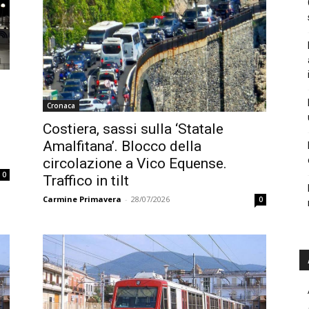
o
Cronaca
Costiera, sassi sulla ‘Statale
Amalfitana’. Blocco della
circolazione a Vico Equense.
0
Traffico in tilt
Carmine Primavera
-
28/07/2026
0