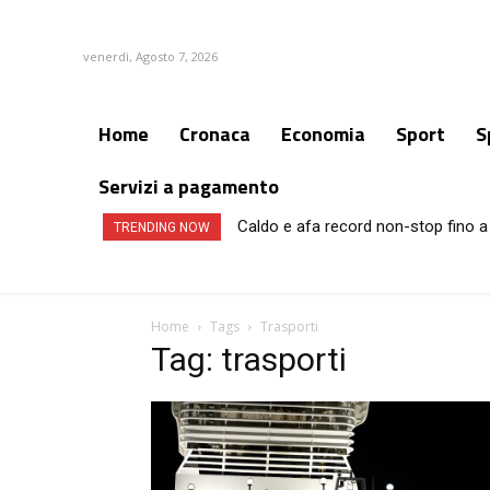
venerdì, Agosto 7, 2026
Home
Cronaca
Economia
Sport
S
Servizi a pagamento
Caldo e afa record non-stop fino a 
TRENDING NOW
Home
Tags
Trasporti
Tag: trasporti