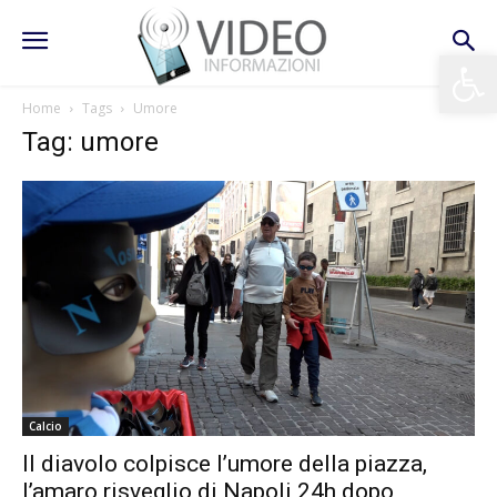
Apri la 
Home
Tags
Umore
Tag: umore
Calcio
Il diavolo colpisce l’umore della piazza,
l’amaro risveglio di Napoli 24h dopo