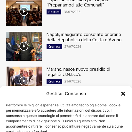
“Prepariamoci alle Comunali”
28/07/2026
Politica
Napoli, inaugurato consolato onorario
della Repubblica della Costa d’Avorio
27/07/2026
Cronaca
Marano, nasce nuovo presidio di
legalità U.N.I.C.A.
21/07/2026
Cronaca
Gestisci Consenso
Per fornire le migliori esperienze, utilizziamo tecnologie come i cookie
Cronaca
13498
per memorizzare e/o accedere alle informazioni del dispositivo. Il
Attualità
7303
consenso a queste tecnologie ci permetterà di elaborare dati come il
top
6749
comportamento di navigazione o ID unici su questo sito. Non
acconsentire o ritirare il consenso può influire negativamente su alcune
News
4209
caratteristiche e funzioni.