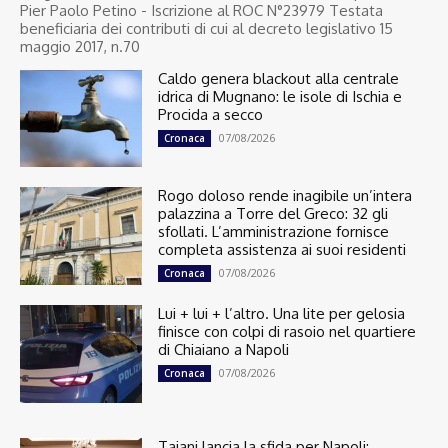
Pier Paolo Petino - Iscrizione al ROC N°23979 Testata
beneficiaria dei contributi di cui al decreto legislativo 15
maggio 2017, n.70
Caldo genera blackout alla centrale
idrica di Mugnano: le isole di Ischia e
Procida a secco
07/08/2026
Cronaca
Rogo doloso rende inagibile un’intera
palazzina a Torre del Greco: 32 gli
sfollati. L’amministrazione fornisce
completa assistenza ai suoi residenti
07/08/2026
Cronaca
Lui + lui + l’altro. Una lite per gelosia
finisce con colpi di rasoio nel quartiere
di Chiaiano a Napoli
07/08/2026
Cronaca
Tajani lancia la sfida per Napoli: