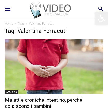
Apri la 
Home
Tags
Valentina Ferracuti
Tag: Valentina Ferracuti
Attualità
Malattie croniche intestino, perché
colpiscono i bambini