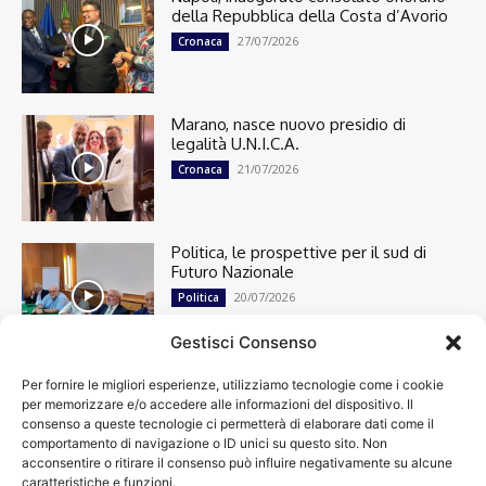
della Repubblica della Costa d’Avorio
27/07/2026
Cronaca
Marano, nasce nuovo presidio di
legalità U.N.I.C.A.
21/07/2026
Cronaca
Politica, le prospettive per il sud di
Futuro Nazionale
20/07/2026
Politica
Gestisci Consenso
Per fornire le migliori esperienze, utilizziamo tecnologie come i cookie
Cronaca
13492
per memorizzare e/o accedere alle informazioni del dispositivo. Il
Attualità
7299
consenso a queste tecnologie ci permetterà di elaborare dati come il
top
6746
comportamento di navigazione o ID unici su questo sito. Non
acconsentire o ritirare il consenso può influire negativamente su alcune
News
4208
caratteristiche e funzioni.