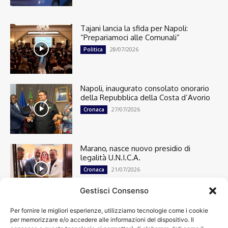
Tajani lancia la sfida per Napoli:
“Prepariamoci alle Comunali”
28/07/2026
Politica
Napoli, inaugurato consolato onorario
della Repubblica della Costa d’Avorio
27/07/2026
Cronaca
Marano, nasce nuovo presidio di
legalità U.N.I.C.A.
21/07/2026
Cronaca
Gestisci Consenso
Per fornire le migliori esperienze, utilizziamo tecnologie come i cookie
Cronaca
13498
per memorizzare e/o accedere alle informazioni del dispositivo. Il
Attualità
7303