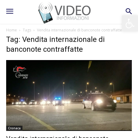
Apri la 
Home
Tags
Vendita internazionale di banconote contraffatte
Tag: Vendita internazionale di
banconote contraffatte
Cronaca