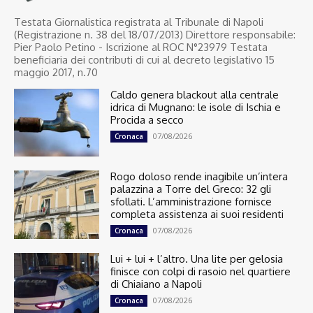
Testata Giornalistica registrata al Tribunale di Napoli
(Registrazione n. 38 del 18/07/2013) Direttore responsabile:
Pier Paolo Petino - Iscrizione al ROC N°23979 Testata
beneficiaria dei contributi di cui al decreto legislativo 15
maggio 2017, n.70
Caldo genera blackout alla centrale
idrica di Mugnano: le isole di Ischia e
Procida a secco
07/08/2026
Cronaca
Rogo doloso rende inagibile un’intera
palazzina a Torre del Greco: 32 gli
sfollati. L’amministrazione fornisce
completa assistenza ai suoi residenti
07/08/2026
Cronaca
Lui + lui + l’altro. Una lite per gelosia
finisce con colpi di rasoio nel quartiere
di Chiaiano a Napoli
07/08/2026
Cronaca