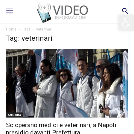
Apri la 
Home
Tags
Veterinari
Tag: veterinari
Attualità
Scioperano medici e veterinari, a Napoli
presidio davanti Prefettura