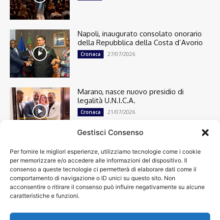
Napoli, inaugurato consolato onorario
della Repubblica della Costa d’Avorio
27/07/2026
Cronaca
Marano, nasce nuovo presidio di
legalità U.N.I.C.A.
21/07/2026
Cronaca
Gestisci Consenso
Per fornire le migliori esperienze, utilizziamo tecnologie come i cookie
Cronaca
13501
per memorizzare e/o accedere alle informazioni del dispositivo. Il
Attualità
7305
consenso a queste tecnologie ci permetterà di elaborare dati come il
top
6752
comportamento di navigazione o ID unici su questo sito. Non
acconsentire o ritirare il consenso può influire negativamente su alcune
News
4209
caratteristiche e funzioni.
Cultura
2871
Calcio
2014