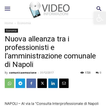
Apri la 
Home
Economia
Economia
Nuova alleanza tra i
professionisti e
l’amministrazione comunale
di Napoli
By
comunicaemozione
-
31/12/2017
1720
0
NAPOLI – Al via la “Consulta Interprofessionale di Napoli