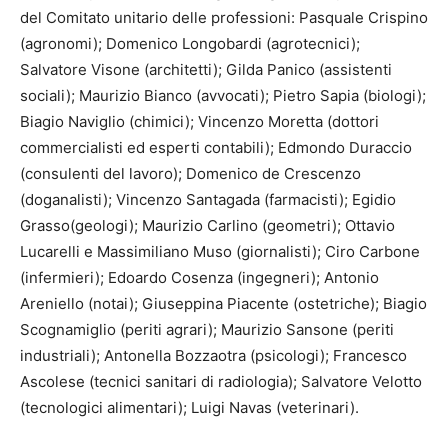
del Comitato unitario delle professioni: Pasquale Crispino
(agronomi); Domenico Longobardi (agrotecnici);
Salvatore Visone (architetti); Gilda Panico (assistenti
sociali); Maurizio Bianco (avvocati); Pietro Sapia (biologi);
Biagio Naviglio (chimici); Vincenzo Moretta (dottori
commercialisti ed esperti contabili); Edmondo Duraccio
(consulenti del lavoro); Domenico de Crescenzo
(doganalisti); Vincenzo Santagada (farmacisti); Egidio
Grasso(geologi); Maurizio Carlino (geometri); Ottavio
Lucarelli e Massimiliano Muso (giornalisti); Ciro Carbone
(infermieri); Edoardo Cosenza (ingegneri); Antonio
Areniello (notai); Giuseppina Piacente (ostetriche); Biagio
Scognamiglio (periti agrari); Maurizio Sansone (periti
industriali); Antonella Bozzaotra (psicologi); Francesco
Ascolese (tecnici sanitari di radiologia); Salvatore Velotto
(tecnologici alimentari); Luigi Navas (veterinari).