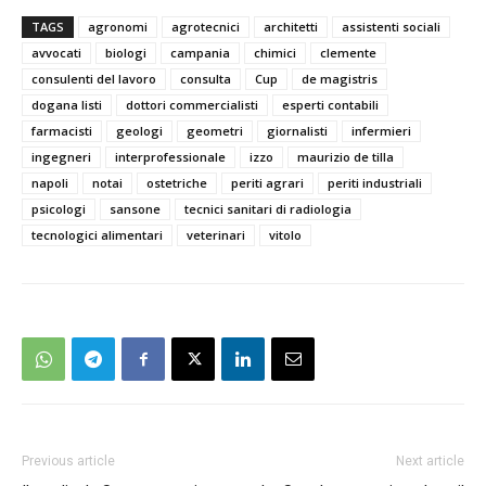
TAGS
agronomi
agrotecnici
architetti
assistenti sociali
avvocati
biologi
campania
chimici
clemente
consulenti del lavoro
consulta
Cup
de magistris
dogana listi
dottori commercialisti
esperti contabili
farmacisti
geologi
geometri
giornalisti
infermieri
ingegneri
interprofessionale
izzo
maurizio de tilla
napoli
notai
ostetriche
periti agrari
periti industriali
psicologi
sansone
tecnici sanitari di radiologia
tecnologici alimentari
veterinari
vitolo
Previous article
Next article