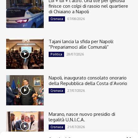
Lui + lui + l’altro. Una lite per gelosia
finisce con colpi di rasoio nel quartiere
di Chiaiano a Napoli
07/08/2026
Cronaca
Tajani lancia la sfida per Napoli:
“Prepariamoci alle Comunali”
28/07/2026
Politica
Napoli, inaugurato consolato onorario
della Repubblica della Costa d’Avorio
27/07/2026
Cronaca
Marano, nasce nuovo presidio di
legalità U.N.I.C.A.
21/07/2026
Cronaca