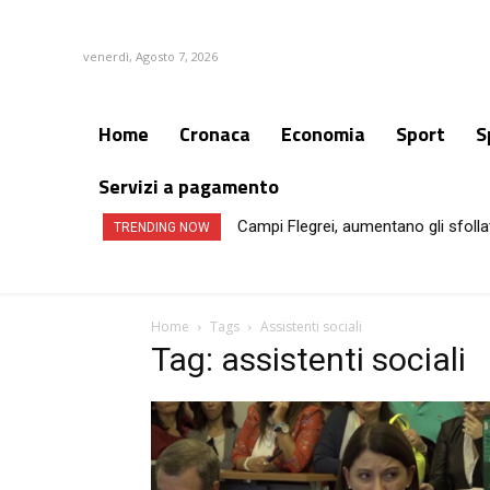
venerdì, Agosto 7, 2026
Home
Cronaca
Economia
Sport
S
Servizi a pagamento
Campi Flegrei, aumentano gli sfollat
TRENDING NOW
Home
Tags
Assistenti sociali
Tag: assistenti sociali