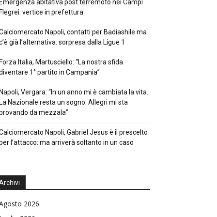
Emergenza abitativa post terremoto nei Campi
Flegrei: vertice in prefettura
Calciomercato Napoli, contatti per Badiashile ma
c’è già l’alternativa: sorpresa dalla Ligue 1
Forza Italia, Martusciello: “La nostra sfida
diventare 1° partito in Campania”
Napoli, Vergara: “In un anno mi è cambiata la vita.
La Nazionale resta un sogno. Allegri mi sta
provando da mezzala”
Calciomercato Napoli, Gabriel Jesus è il prescelto
per l’attacco: ma arriverà soltanto in un caso
Archivi
Agosto 2026