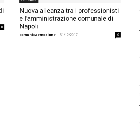
Economia
di
Nuova alleanza tra i professionisti
e l’amministrazione comunale di
Napoli
0
comunicaemozione
-
31/12/2017
0