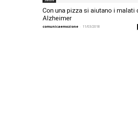
Salute
Con una pizza si aiutano i malati 
Alzheimer
comunicaemozione
-
11/03/2018