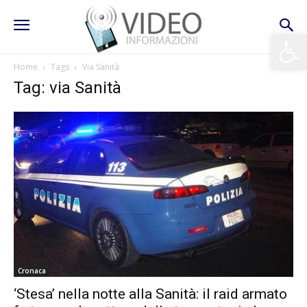
Apri la 
Home
Tags
Via Sanità
Tag: via Sanità
Cronaca
‘Stesa’ nella notte alla Sanità: il raid armato