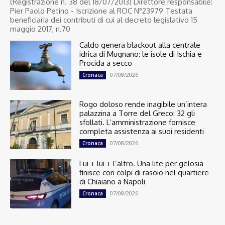
(Registrazione n. 38 del 18/07/2013) Direttore responsabile:
Pier Paolo Petino - Iscrizione al ROC N°23979 Testata
beneficiaria dei contributi di cui al decreto legislativo 15
maggio 2017, n.70
Caldo genera blackout alla centrale
idrica di Mugnano: le isole di Ischia e
Procida a secco
07/08/2026
Cronaca
Rogo doloso rende inagibile un’intera
palazzina a Torre del Greco: 32 gli
sfollati. L’amministrazione fornisce
completa assistenza ai suoi residenti
07/08/2026
Cronaca
Lui + lui + l’altro. Una lite per gelosia
finisce con colpi di rasoio nel quartiere
di Chiaiano a Napoli
07/08/2026
Cronaca