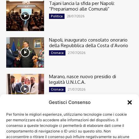
Tajani lancia la sfida per Napoli:
“Prepariamoci alle Comunali”
28/07/2026
Politica
Napoli, inaugurato consolato onorario
della Repubblica della Costa d’Avorio
27/07/2026
Cronaca
Marano, nasce nuovo presidio di
legalità U.N.I.C.A.
21/07/2026
Cronaca
Gestisci Consenso
Per fornire le migliori esperienze, utilizziamo tecnologie come i cookie
Cronaca
13498
per memorizzare e/o accedere alle informazioni del dispositivo. Il
Attualità
7303
consenso a queste tecnologie ci permetterà di elaborare dati come il
top
6749
comportamento di navigazione o ID unici su questo sito. Non
acconsentire o ritirare il consenso può influire negativamente su alcune
News
4209