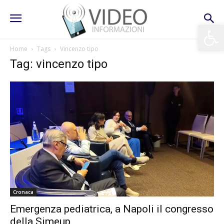
Apri la 
Home
Tags
Vincenzo tipo
Tag: vincenzo tipo
Cronaca
Emergenza pediatrica, a Napoli il congresso
della Simeup