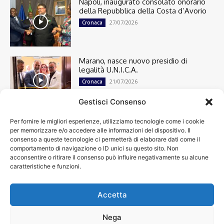
Napoli, inaugurato consolato onorario
della Repubblica della Costa d’Avorio
27/07/2026
Cronaca
Marano, nasce nuovo presidio di
legalità U.N.I.C.A.
21/07/2026
Cronaca
Gestisci Consenso
Per fornire le migliori esperienze, utilizziamo tecnologie come i cookie
Cronaca
13501
per memorizzare e/o accedere alle informazioni del dispositivo. Il
Attualità
7304
consenso a queste tecnologie ci permetterà di elaborare dati come il
top
6751
comportamento di navigazione o ID unici su questo sito. Non
acconsentire o ritirare il consenso può influire negativamente su alcune
News
4209
caratteristiche e funzioni.
Cultura
2871
Calcio
2011
Economia
1933
Accetta
Spettacoli
1932
Nega