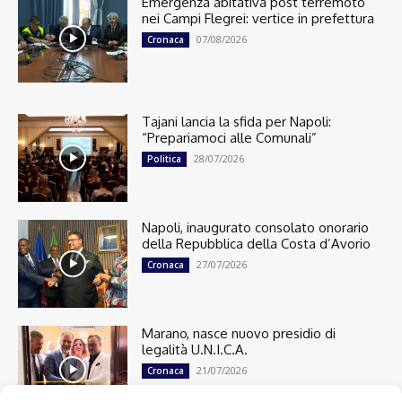
Emergenza abitativa post terremoto
nei Campi Flegrei: vertice in prefettura
07/08/2026
Cronaca
Tajani lancia la sfida per Napoli:
“Prepariamoci alle Comunali”
28/07/2026
Politica
Napoli, inaugurato consolato onorario
della Repubblica della Costa d’Avorio
27/07/2026
Cronaca
Marano, nasce nuovo presidio di
legalità U.N.I.C.A.
21/07/2026
Cronaca