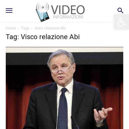
Apri la 
Home
Tags
Visco relazione Abi
Tag: Visco relazione Abi