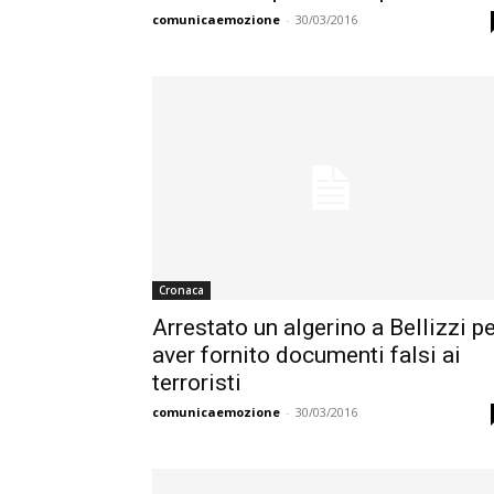
comunicaemozione
-
30/03/2016
Cronaca
Arrestato un algerino a Bellizzi p
aver fornito documenti falsi ai
terroristi
comunicaemozione
-
30/03/2016