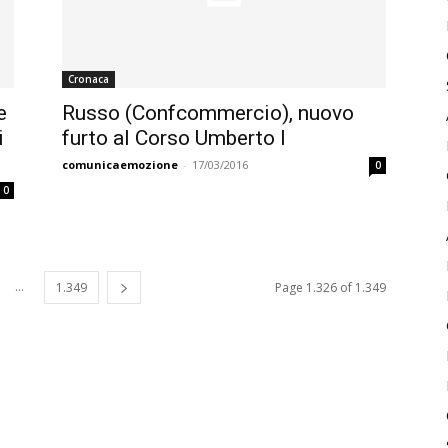
Cronaca
e
Russo (Confcommercio), nuovo
i
furto al Corso Umberto I
comunicaemozione
-
17/03/2016
0
0
...
1.349
Page 1.326 of 1.349