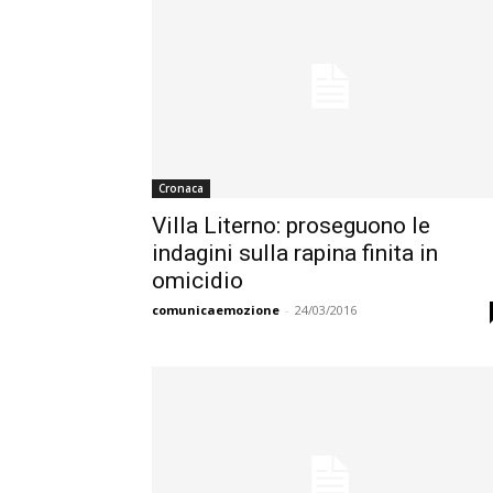
Cronaca
Villa Literno: proseguono le
indagini sulla rapina finita in
omicidio
comunicaemozione
-
24/03/2016