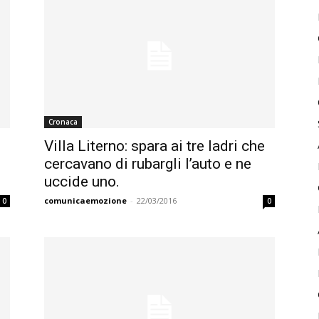
Cronaca
Villa Literno: spara ai tre ladri che
cercavano di rubargli l’auto e ne
uccide uno.
comunicaemozione
-
22/03/2016
0
0