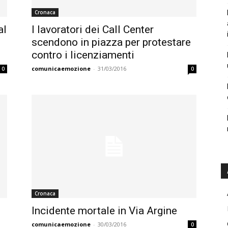
Cronaca
al
I lavoratori dei Call Center
scendono in piazza per protestare
contro i licenziamenti
comunicaemozione
-
31/03/2016
0
0
Cronaca
Incidente mortale in Via Argine
comunicaemozione
-
30/03/2016
0