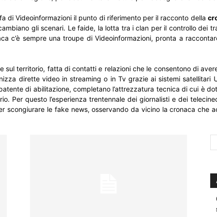
fa di Videoinformazioni il punto di riferimento per il racconto della
cr
ambiano gli scenari. Le faide, la lotta tra i clan per il controllo dei tr
onaca c’è sempre una troupe di Videoinformazioni, pronta a raccontar
 sul territorio, fatta di contatti e relazioni che le consentono di ave
anizza dirette video in streaming o in Tv grazie ai sistemi satellitar
n patente di abilitazione, completano l’attrezzatura tecnica di cui è
torio. Per questo l’esperienza trentennale dei giornalisti e dei teleci
per scongiurare le fake news, osservando da vicino la cronaca che acc