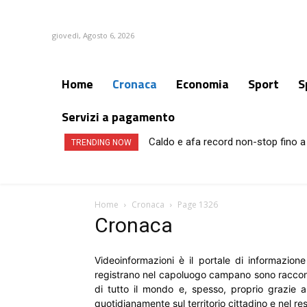
giovedì, Agosto 6, 2026
Home
Cronaca
Economia
Sport
S
Servizi a pagamento
Caldo e afa record non-stop fino a 
TRENDING NOW
Home
Cronaca
Page 1326
Cronaca
Videoinformazioni è il portale di informazion
registrano nel capoluogo campano sono racconta
di tutto il mondo e, spesso, proprio grazie al
quotidianamente sul territorio cittadino e nel re