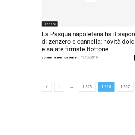
Cronaca
La Pasqua napoletana ha il sapor
di zenzero e cannella: novità dolc
e salate firmate Bottone
comunicaemozione
-
19/03/2016
...
1
1.325
1.326
1.327