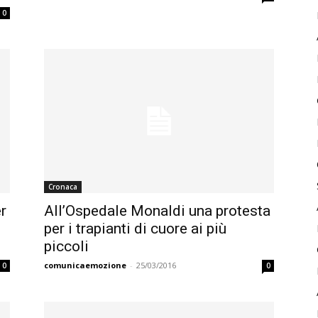
0
Cronaca
er
All’Ospedale Monaldi una protesta
per i trapianti di cuore ai più
piccoli
comunicaemozione
-
25/03/2016
0
0