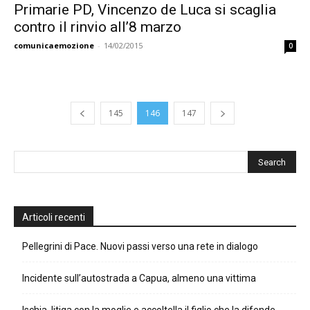
Primarie PD, Vincenzo de Luca si scaglia
contro il rinvio all’8 marzo
comunicaemozione
-
14/02/2015
0
145
146
147
Articoli recenti
Pellegrini di Pace. Nuovi passi verso una rete in dialogo
Incidente sull’autostrada a Capua, almeno una vittima
Ischia, litiga con la moglie e accoltella il figlio che la difende