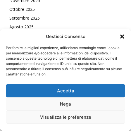
Novembre 2025
Ottobre 2025
Settembre 2025
Agosto 2025
Luglio 2025
Gestisci Consenso
Giugno 2025
Per fornire le migliori esperienze, utilizziamo tecnologie come i cookie
Maggio 2025
per memorizzare e/o accedere alle informazioni del dispositivo. Il
consenso a queste tecnologie ci permetterà di elaborare dati come il
Aprile 2025
comportamento di navigazione o ID unici su questo sito. Non
acconsentire o ritirare il consenso può influire negativamente su alcune
Marzo 2025
caratteristiche e funzioni.
Febbraio 2025
Gennaio 2025
Accetta
Dicembre 2024
Nega
Novembre 2024
Ottobre 2024
Visualizza le preferenze
Settembre 2024