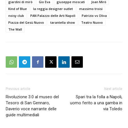
giardini di mirò
Gio Eva
giuseppe moscati
Joan Mirò
Kind of Blue
la reggia designer outlet
massimo troisi
noisy club
PAN Palazzo delle Arti Napoli
Patrizio vs Oliva
Piazza del Gesù Nuovo
tarantella show
Teatro Nuovo
The Wall
Previous article
Next article
Rivoluzione 3.0 al museo del
Spari tra la folla a Napoli,
Tesoro di San Gennaro,
uomo ferito a una gamba in
Daverio voce narrante delle
via Toledo
guide multimediali