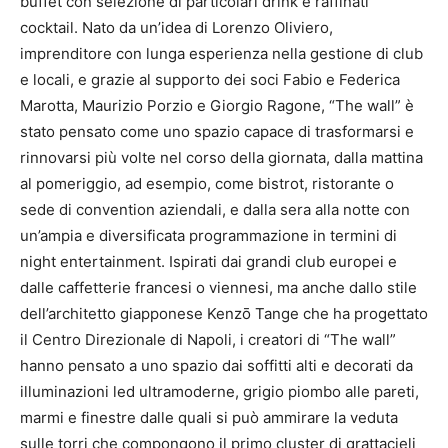
buffet con selezione di particolari drink e raffinati
cocktail. Nato da un’idea di Lorenzo Oliviero,
imprenditore con lunga esperienza nella gestione di club
e locali, e grazie al supporto dei soci Fabio e Federica
Marotta, Maurizio Porzio e Giorgio Ragone, “The wall” è
stato pensato come uno spazio capace di trasformarsi e
rinnovarsi più volte nel corso della giornata, dalla mattina
al pomeriggio, ad esempio, come bistrot, ristorante o
sede di convention aziendali, e dalla sera alla notte con
un’ampia e diversificata programmazione in termini di
night entertainment. Ispirati dai grandi club europei e
dalle caffetterie francesi o viennesi, ma anche dallo stile
dell’architetto giapponese Kenzō Tange che ha progettato
il Centro Direzionale di Napoli, i creatori di “The wall”
hanno pensato a uno spazio dai soffitti alti e decorati da
illuminazioni led ultramoderne, grigio piombo alle pareti,
marmi e finestre dalle quali si può ammirare la veduta
sulle torri che compongono il primo cluster di grattacieli