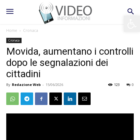
Apri la 
Home
Cronaca
Cronaca
Movida, aumentano i controlli
dopo le segnalazioni dei
cittadini
By
Redazione Web
-
15/06/2026
123
0