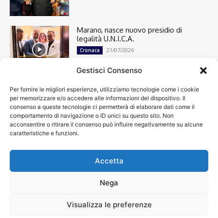
Marano, nasce nuovo presidio di
legalità U.N.I.C.A.
21/07/2026
Cronaca
Gestisci Consenso
Per fornire le migliori esperienze, utilizziamo tecnologie come i cookie
Cronaca
13501
per memorizzare e/o accedere alle informazioni del dispositivo. Il
Attualità
7305
consenso a queste tecnologie ci permetterà di elaborare dati come il
top
6752
comportamento di navigazione o ID unici su questo sito. Non
acconsentire o ritirare il consenso può influire negativamente su alcune
News
4209
caratteristiche e funzioni.
Cultura
2871
Calcio
2014
Economia
1933
Accetta
Spettacoli
1932
Nega
Visualizza le preferenze
Chi siamo
Contatti
Privacy Policy
Accessibilità
© VIDEOINFORMAZIONI