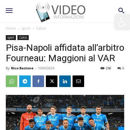
Apri la 
Home
sport
Calcio
sport
Calcio
Pisa-Napoli affidata all’arbitro
Fourneau: Maggioni al VAR
By
Nico Bastone
-
15/05/2026
250
0