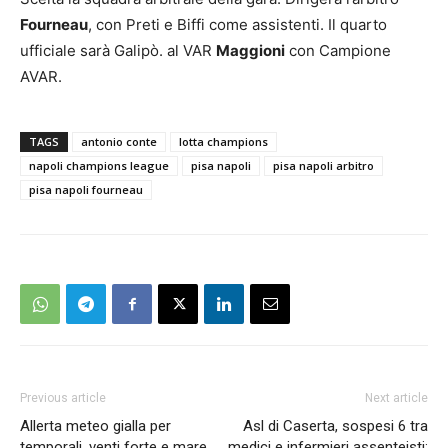
Fourneau
, con Preti e Biffi come assistenti. Il quarto
ufficiale sarà Galipò. al VAR
Maggioni
con Campione
AVAR.
TAGS
antonio conte
lotta champions
napoli champions league
pisa napoli
pisa napoli arbitro
pisa napoli fourneau
Previous article
Next article
Allerta meteo gialla per
Asl di Caserta, sospesi 6 tra
temporali, venti forte e mare
medici e infermieri assenteisti: