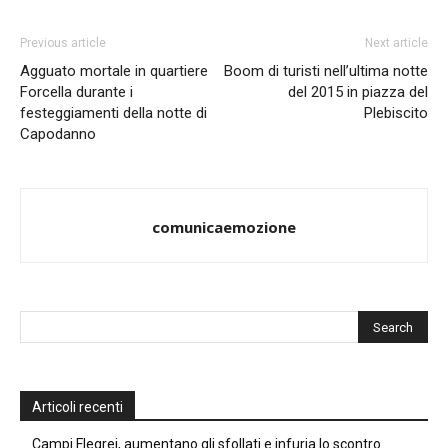
Previous article
Next article
Agguato mortale in quartiere
Boom di turisti nell’ultima notte
Forcella durante i
del 2015 in piazza del
festeggiamenti della notte di
Plebiscito
Capodanno
comunicaemozione
Articoli recenti
Campi Flegrei, aumentano gli sfollati e infuria lo scontro