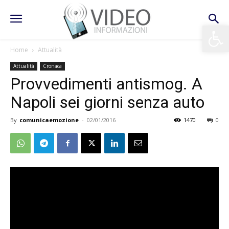
Apri la 
Home
Attualità
Attualità
Cronaca
Provvedimenti antismog. A
Napoli sei giorni senza auto
By
comunicaemozione
-
02/01/2016
1470
0