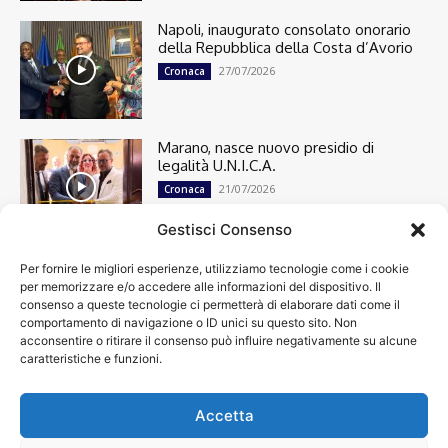
Napoli, inaugurato consolato onorario
della Repubblica della Costa d’Avorio
27/07/2026
Cronaca
Marano, nasce nuovo presidio di
legalità U.N.I.C.A.
21/07/2026
Cronaca
Gestisci Consenso
Per fornire le migliori esperienze, utilizziamo tecnologie come i cookie
Cronaca
13501
per memorizzare e/o accedere alle informazioni del dispositivo. Il
Attualità
7305
consenso a queste tecnologie ci permetterà di elaborare dati come il
top
6752
comportamento di navigazione o ID unici su questo sito. Non
acconsentire o ritirare il consenso può influire negativamente su alcune
News
4209
caratteristiche e funzioni.
Cultura
2871
Calcio
2014
Economia
1933
Accetta
Spettacoli
1932