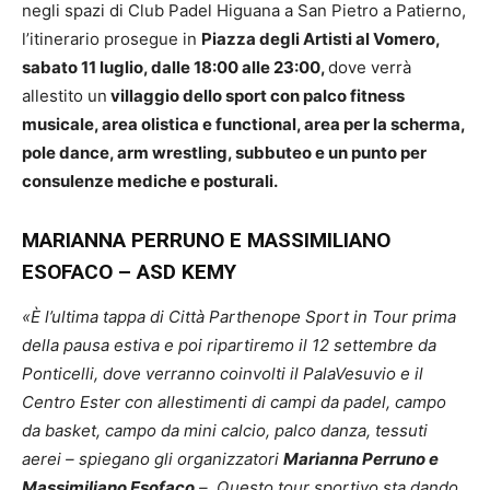
negli spazi di Club Padel Higuana a San Pietro a Patierno,
l’itinerario prosegue in
Piazza degli Artisti al Vomero,
sabato 11 luglio, dalle 18:00 alle 23:00,
dove verrà
allestito un
villaggio dello sport con palco fitness
musicale, area olistica e functional, area per la scherma,
pole dance, arm wrestling, subbuteo e un punto per
consulenze mediche e posturali.
MARIANNA PERRUNO E MASSIMILIANO
ESOFACO – ASD KEMY
«È l’ultima tappa di Città Parthenope Sport in Tour prima
della pausa estiva e poi ripartiremo il 12 settembre da
Ponticelli, dove verranno coinvolti il PalaVesuvio e il
Centro Ester con allestimenti di campi da padel, campo
da basket, campo da mini calcio, palco danza, tessuti
aerei – spiegano gli organizzatori
Marianna Perruno e
Massimiliano Esofaco
–. Questo tour sportivo sta dando