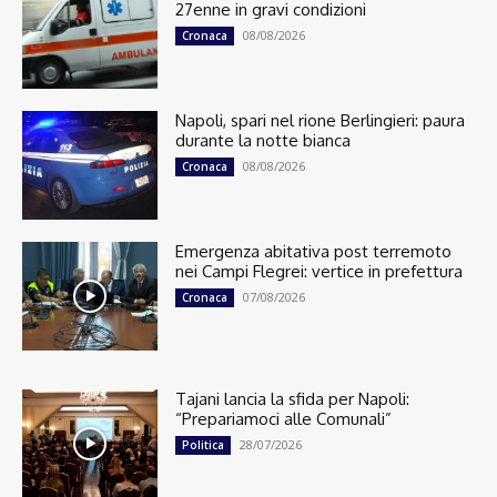
27enne in gravi condizioni
08/08/2026
Cronaca
Napoli, spari nel rione Berlingieri: paura
durante la notte bianca
08/08/2026
Cronaca
Emergenza abitativa post terremoto
nei Campi Flegrei: vertice in prefettura
07/08/2026
Cronaca
Tajani lancia la sfida per Napoli:
“Prepariamoci alle Comunali”
28/07/2026
Politica