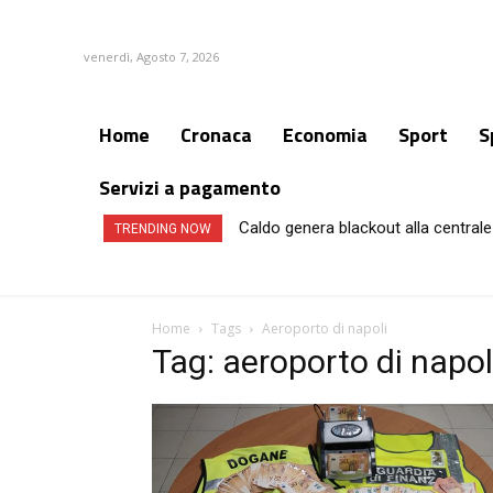
venerdì, Agosto 7, 2026
Home
Cronaca
Economia
Sport
S
Servizi a pagamento
Caldo genera blackout alla centrale 
TRENDING NOW
Home
Tags
Aeroporto di napoli
Tag: aeroporto di napol