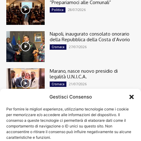
“Prepariamoci alle Comunali”
28/07/2026
Politica
Napoli, inaugurato consolato onorario
della Repubblica della Costa d’Avorio
27/07/2026
Cronaca
Marano, nasce nuovo presidio di
legalità U.N.I.C.A.
21/07/2026
Cronaca
Gestisci Consenso
Per fornire le migliori esperienze, utilizziamo tecnologie come i cookie
Cronaca
13501
per memorizzare e/o accedere alle informazioni del dispositivo. Il
Attualità
7305
consenso a queste tecnologie ci permetterà di elaborare dati come il
top
6752
comportamento di navigazione o ID unici su questo sito. Non
acconsentire o ritirare il consenso può influire negativamente su alcune
News
4209
caratteristiche e funzioni.
Cultura
2871