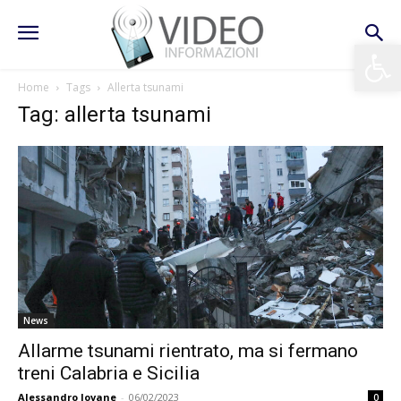
Apri la 
Home
Tags
Allerta tsunami
Tag: allerta tsunami
News
Allarme tsunami rientrato, ma si fermano
treni Calabria e Sicilia
Alessandro Iovane
-
06/02/2023
0