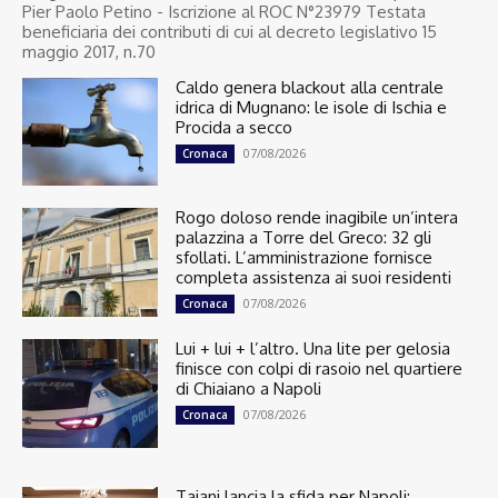
Pier Paolo Petino - Iscrizione al ROC N°23979 Testata
beneficiaria dei contributi di cui al decreto legislativo 15
maggio 2017, n.70
Caldo genera blackout alla centrale
idrica di Mugnano: le isole di Ischia e
Procida a secco
07/08/2026
Cronaca
Rogo doloso rende inagibile un’intera
palazzina a Torre del Greco: 32 gli
sfollati. L’amministrazione fornisce
completa assistenza ai suoi residenti
07/08/2026
Cronaca
Lui + lui + l’altro. Una lite per gelosia
finisce con colpi di rasoio nel quartiere
di Chiaiano a Napoli
07/08/2026
Cronaca
Tajani lancia la sfida per Napoli: