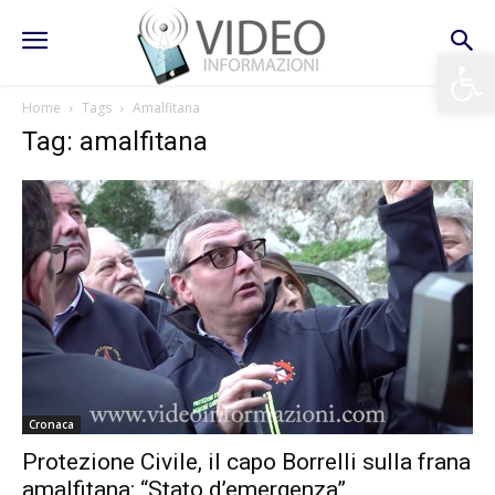
Apri la 
Home
Tags
Amalfitana
Tag: amalfitana
Cronaca
Protezione Civile, il capo Borrelli sulla frana
amalfitana: “Stato d’emergenza”