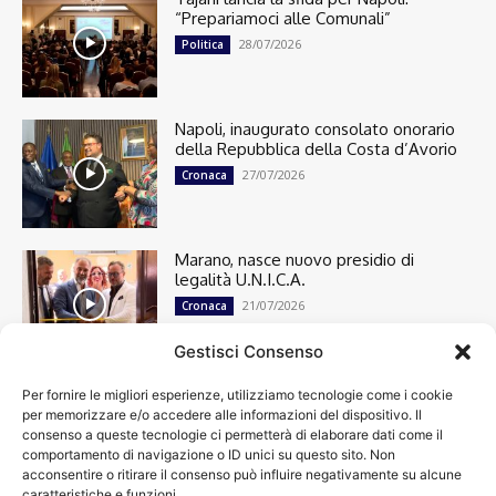
“Prepariamoci alle Comunali”
28/07/2026
Politica
Napoli, inaugurato consolato onorario
della Repubblica della Costa d’Avorio
27/07/2026
Cronaca
Marano, nasce nuovo presidio di
legalità U.N.I.C.A.
21/07/2026
Cronaca
Gestisci Consenso
Per fornire le migliori esperienze, utilizziamo tecnologie come i cookie
Cronaca
13498
per memorizzare e/o accedere alle informazioni del dispositivo. Il
Attualità
7303
consenso a queste tecnologie ci permetterà di elaborare dati come il
top
6749
comportamento di navigazione o ID unici su questo sito. Non
acconsentire o ritirare il consenso può influire negativamente su alcune
News
4209
caratteristiche e funzioni.