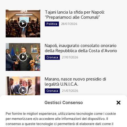
Tajani lancia la sfida per Napoli:
“Prepariamoci alle Comunali”
28/07/2026
Politica
Napoli, inaugurato consolato onorario
della Repubblica della Costa d’Avorio
27/07/2026
Cronaca
Marano, nasce nuovo presidio di
legalità U.N.I.C.A.
21/07/2026
Cronaca
Gestisci Consenso
Per fornire le migliori esperienze, utilizziamo tecnologie come i cookie
Cronaca
13501
per memorizzare e/o accedere alle informazioni del dispositivo. Il
Attualità
7305
consenso a queste tecnologie ci permetterà di elaborare dati come il